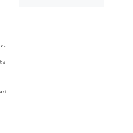
 se
.
tba
axi