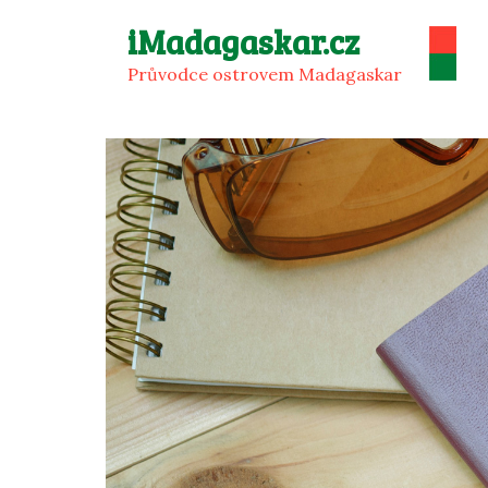
Přeskočit
iMadagaskar.cz
na
Průvodce ostrovem Madagaskar
obsah