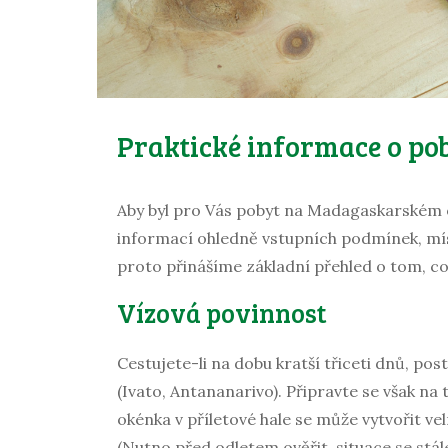
Praktické informace o po
Aby byl pro Vás pobyt na Madagaskarském o
informací ohledně vstupních podmínek, místn
proto přinášíme základní přehled o tom, co, 
Vízová povinnost
Cestujete-li na dobu kratší třiceti dnů, pos
(Ivato, Antananarivo). Připravte se však na 
okénka v příletové hale se může vytvořit ve
(Nutno před odletem ověřit, situace se stál