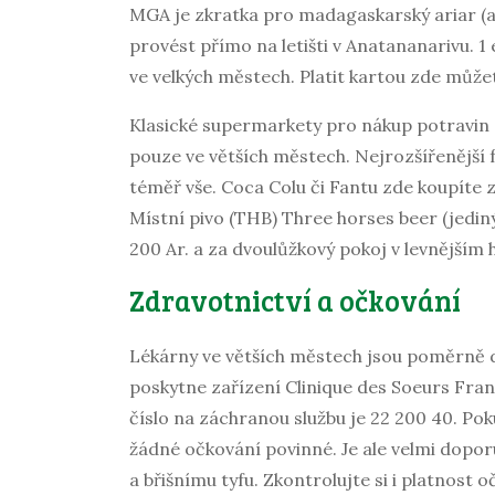
MGA je zkratka pro madagaskarský ariar (
provést přímo na letišti v Anatananarivu. 1
ve velkých městech. Platit kartou zde může
Klasické supermarkety pro nákup potravin
pouze ve větších městech. Nejrozšířenější
téměř vše. Coca Colu či Fantu zde koupíte zh
Místní pivo (THB) Three horses beer (jediný
200 Ar. a za dvoulůžkový pokoj v levnějším 
Zdravotnictví a očkování
Lékárny ve větších městech jsou poměrně d
poskytne zařízení Clinique des Soeurs Fran
číslo na záchranou službu je 22 200 40. Pok
žádné očkování povinné. Je ale velmi dopor
a břišnímu tyfu. Zkontrolujte si i platnost