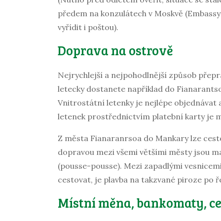
předem na konzulátech v Moskvě (Embassy o
vyřídit i poštou).
Doprava na ostrově
Nejrychlejší a nejpohodlnější způsob přep
letecky dostanete například do Fianarants
Vnitrostátní letenky je nejlépe objednáva
letenek prostřednictvím platební karty je
Z města Fianaranrsoa do Mankary lze cesto
dopravou mezi všemi většími městy jsou mal
(pousse-pousse). Mezi zapadlými vesnicemi 
cestovat, je plavba na takzvané piroze po 
Místní měna, bankomaty, c