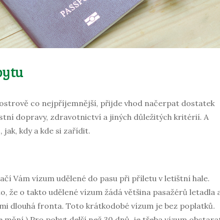
bytu
strově co nejpříjemnější, přijde vhod načerpat dostatek
í dopravy, zdravotnictví a jiných důležitých kritérií. A
jak, kdy a kde si zařídit.
tačí Vám vízum udělené do pasu při příletu v letištní hale.
to, že o takto udělené vízum žádá většina pasažérů letadla 
lmi dlouhá fronta. Toto krátkodobé vízum je bez poplatků.
e mění.) Pro pobyt delší než 30 dnů, je třeba vízum obstara