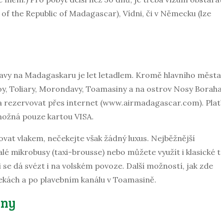
f the Republic of Madagascar), Vídni, či v Německu (lze
ravy na Madagaskaru je let letadlem. Kromě hlavního města
oy, Toliary, Morondavy, Toamasiny a na ostrov Nosy Boraha
t a rezervovat přes internet (www.airmadagascar.com). Pla
 možná pouze kartou VISA.
vat vlakem, nečekejte však žádný luxus. Nejběžnější
é mikrobusy (taxi-brousse) nebo můžete využít i klasické t
se dá svézt i na volském povoze. Další možností, jak zde
řekách a po plavebním kanálu v Toamasině.
eny