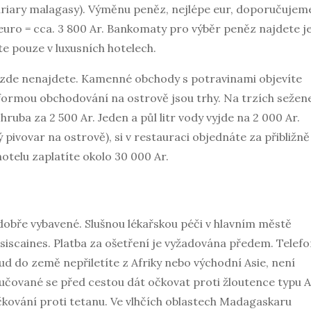
ariary malagasy). Výměnu peněz, nejlépe eur, doporučujem
 euro = cca. 3 800 Ar. Bankomaty pro výběr peněz najdete j
te pouze v luxusních hotelech.
 zde nenajdete. Kamenné obchody s potravinami objevíte
 formou obchodování na ostrově jsou trhy. Na trzích sežen
ruba za 2 500 Ar. Jeden a půl litr vody vyjde na 2 000 Ar.
 pivovar na ostrově), si v restauraci objednáte za přibližně
hotelu zaplatíte okolo 30 000 Ar.
obře vybavené. Slušnou lékařskou péči v hlavním městě
siscaines. Platba za ošetření je vyžadována předem. Telefo
ud do země nepřiletíte z Afriky nebo východní Asie, není
učované se před cestou dát očkovat proti žloutence typu A 
 očkování proti tetanu. Ve vlhčích oblastech Madagaskaru